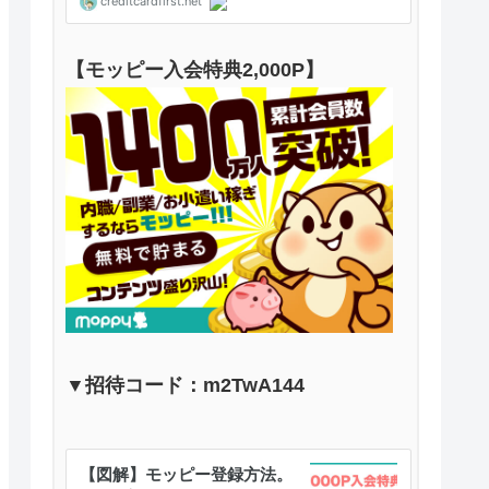
【モッピー入会特典2,000P】
▼招待コード：m2TwA144