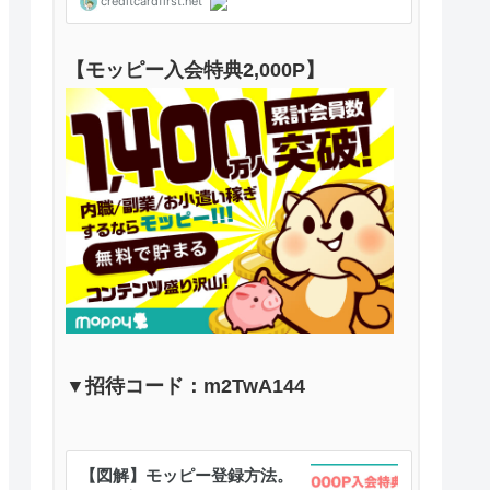
【モッピー入会特典2,000P】
▼招待コード：m2TwA144