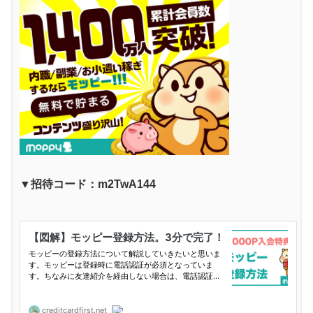
▼招待コード：m2TwA144