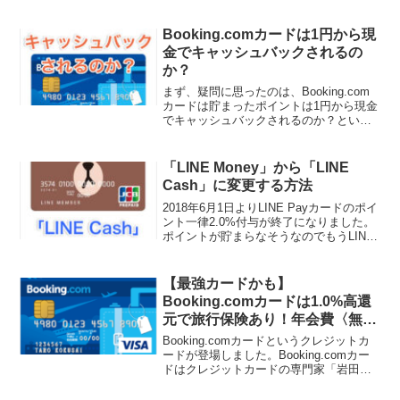
変更したいと思います。というわけで今
回はWEBから引き落とし口座を登録する
手順を解説したいと思います。インター
Booking.comカードは1円から現
ネットから引き落とし...
金でキャッシュバックされるの
か？
まず、疑問に思ったのは、Booking.com
カードは貯まったポイントは1円から現金
でキャッシュバックされるのか？という
ことに疑問に思いました。結論から言う
と、Booking.comカードは1円から現金で
キャッシュバックされることもありま
「LINE Money」から「LINE
す...
Cash」に変更する方法
2018年6月1日よりLINE Payカードのポイ
ント一律2.0%付与が終了になりました。
ポイントが貯まらなそうなのでもうLINE
Payカード使わないかも。。。とりあえ
ず、持っておくだけ持っておいて、アカ
ウントタイプを「LINE Mone...
【最強カードかも】
Booking.comカードは1.0%高還
元で旅行保険あり！年会費〈無
料〉！
Booking.comカードというクレジットカ
ードが登場しました。Booking.comカー
ドはクレジットカードの専門家「岩田昭
男」氏もオススメしており非常に評価の
高いクレジットカードです。