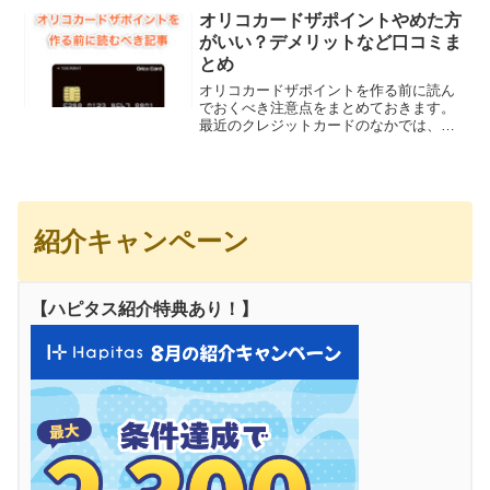
Booking.comカードとは？Booking....
オリコカードザポイントやめた方
がいい？デメリットなど口コミま
とめ
オリコカードザポイントを作る前に読ん
でおくべき注意点をまとめておきます。
最近のクレジットカードのなかでは、オ
リコカードザポイントは非常に評判もよ
くサービス面や機能面もバランスがいい
カードという印象がありますが、カード
の本質的な部分を知るため...
紹介キャンペーン
【ハピタス紹介特典あり！】